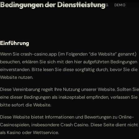
Bedingungen der Dienstleistung
Zum
CRASH CASINO
APP
BONUS OHNE EINZAHLUNG
DEMO
Inhalt
springen
Einführung
Wenn Sie crash-casino.app (im Folgenden “die Website” genannt)
besuchen, erklären Sie sich mit den hier aufgeführten Bedingungen
einverstanden. Bitte lesen Sie diese sorgfältig durch, bevor Sie die
Website nutzen.
Diese Vereinbarung regelt Ihre Nutzung unserer Website. Sollten Sie
eine dieser Bedingungen als inakzeptabel empfinden, verlassen Sie
bitte sofort die Website.
Diese Website bietet Informationen und Bewertungen zu Online-
Casinospielen, insbesondere
Crash Casino
. Diese Seite dient nicht
als Kasino oder Wettservice.