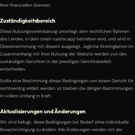
Ihrer finanziellen Grenzen.
Zuständigkeitsbereich
Diese Nutzungsvereinbarung unterliegt dem rechtlichen Rahmen
des Landes, in dem crash-casino.app betrieben wird, und wird in
Übereinstimmung mit diesem ausgelegt. Jegliche Streitigkeiten im
Zusammenhang mit Ihrer Nutzung der Website werden von den
zuständigen Gerichten in der jeweiligen Gerichtsbarkeit
entschieden.
Sollte eine Bestimmung dieser Bedingungen von einem Gericht für
rechtswidrig erklärt werden, so bleiben die übrigen Bestimmungen
in vollem Umfang in Kraft.
Aktualisierungen und Änderungen
Wir sind befugt, diese Bedingungen bei Bedarf ohne individuelle
Benachrichtigung zu ändern. Alle Änderungen werden mit der