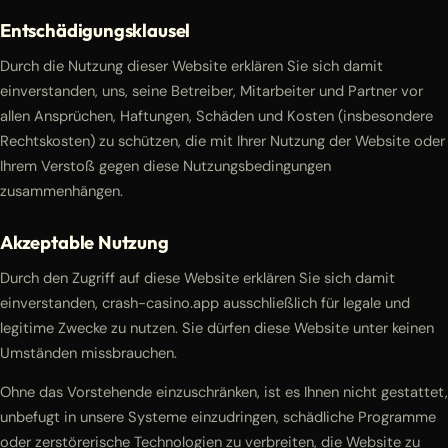
Entschädigungsklausel
Durch die Nutzung dieser Website erklären Sie sich damit
einverstanden, uns, seine Betreiber, Mitarbeiter und Partner vor
allen Ansprüchen, Haftungen, Schäden und Kosten (insbesondere
Rechtskosten) zu schützen, die mit Ihrer Nutzung der Website oder
Ihrem Verstoß gegen diese Nutzungsbedingungen
zusammenhängen.
Akzeptable Nutzung
Durch den Zugriff auf diese Website erklären Sie sich damit
einverstanden, crash-casino.app ausschließlich für legale und
legitime Zwecke zu nutzen. Sie dürfen diese Website unter keinen
Umständen missbrauchen.
Ohne das Vorstehende einzuschränken, ist es Ihnen nicht gestattet,
unbefugt in unsere Systeme einzudringen, schädliche Programme
oder zerstörerische Technologien zu verbreiten, die Website zu