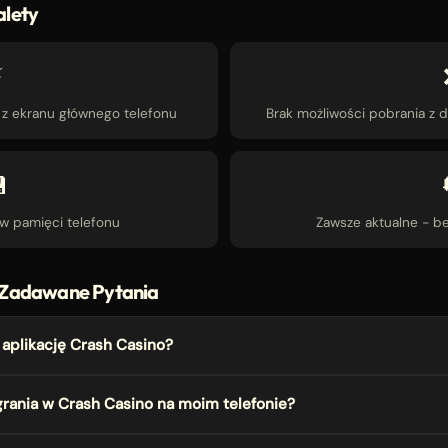
alety
⚡
z ekranu głównego telefonu
Brak możliwości pobrania z 

 w pamięci telefonu
Zawsze aktualne - be
j Zadawane Pytania
aplikację Crash Casino?
 jest dostępny jako samodzielna aplikacja. Jest to gra kasynowa opar
 grania w Crash Casino na moim telefonie?
dowolnym urządzeniu. Dodanie skrótu do ekranu głównego zapewni
tnerskie kasyno posiada aktywną licencję na gry i wdraża środki bez