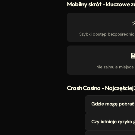
Mobilny skrót - kluczowe z
Szybki dostęp bezpośrednio 

Nie zajmuje miejsca
Crash Casino
- Najczęście
Gdzie mogę pobrać 
Nie. Crash Casino nie
Czy istnieje ryzyko
którą można grać na 
aplikacji.
Absolutnie. Nasze par