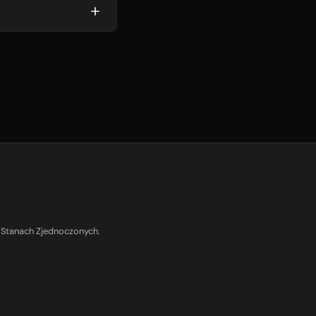
tylko, że unikasz
rzeglądarką
e się do rozmiaru
w Stanach Zjednoczonych.