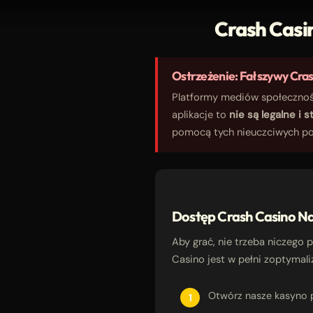
Przejdź
S
Crash Casi
do
t
treści
r
o
Ostrzeżenie: Fałszywy
Cras
n
a
Platformy mediów społecznośc
g
aplikacje to
nie są legalne i
ł
pomocą tych nieuczciwych po
ó
w
n
a
Dostęp
Crash Casino
Na
A
p
Aby grać, nie trzeba niczego 
l
Casino
jest w pełni zoptymal
i
k
Otwórz nasze kasyno pa
a