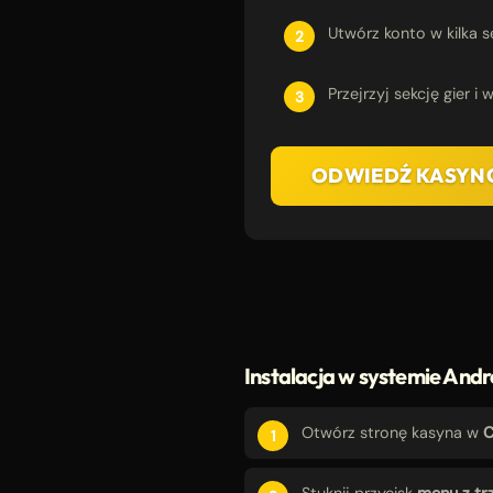
c
Utwórz konto w kilka se
j
a
Przejrzyj sekcję gier i
C
r
a
ODWIEDŹ KASYNO
s
h
C
a
s
i
n
o
Instalacja w systemie And
-
p
Otwórz stronę kasyna w
o
b