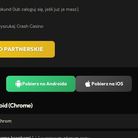
kund (lub zaloguj się, jeśli już je masz).
 wyszukaj
Crash Casino
 PARTNERSKIE
Pobierz na Androida
Pobierz na iOS
roid (Chrome)
Chrom