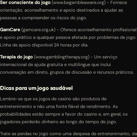
Ser consciente do jogo
(www.begambleaware.org) - Fornece
orientação, aconselhamento e apoio destinados a ajudar as
pessoas a compreender os riscos do jogo.
GamCare
(gamcare.org.uk) - Oferece aconselhamento profissional
e apoio prático a qualquer pessoa afetada por problemas de jogo.
Linha de apoio disponível 24 horas por dia.
Terapia do jogo
(www.gamblingtherapy.org) - Um serviço
internacional de ajuda gratuita e multilingue que inclui
conversação em direto, grupos de discussão e recursos práticos.
Dicas para um jogo saudável
Lembre-se que os jogos de casino são produtos de
entretenimento e não uma fonte fiável de rendimento. As
probabilidades estão sempre a favor do casino e, em geral, os
jogadores perderão dinheiro ao longo do tempo de jogo.
Trate as perdas no jogo como uma despesa de entretenimento, da