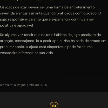
Os jogos de azar devem ser uma forma de entretenimento
divertida e entusiasmante quando praticados com cuidado. O
jogo responsável garante que a experiência continua a ser
positiva e agradável.
Se alguma vez sentir que os seus hábitos de jogo precisam de
atenção, encorajamo-lo a pedir apoio. Não há nada de errado em
procurar apoio. A ajuda está disponível e pode fazer uma
verdadeira diferença na sua vida.
Última atualização: junho de 2026
18+