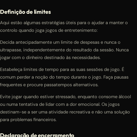
Definição de limites
Aqui estão algumas estratégias úteis para o ajudar a manter o
controlo quando joga jogos de entretenimento:
Decida antecipadamente um limite de despesas e nunca o
ultrapasse, independentemente do resultado da sessão. Nunca
jogar com o dinheiro destinado às necessidades.
Estabeleça limites de tempo para as suas sessões de jogo. É
comum perder a noção do tempo durante o jogo. Faça pausas
frequentes e procure passatempos alternativos.
Evite jogar quando estiver stressado, enquanto consome álcool
ou numa tentativa de lidar com a dor emocional. Os jogos
destinam-se a ser uma atividade recreativa e não uma solução
para problemas financeiros.
Declaração de encerramento