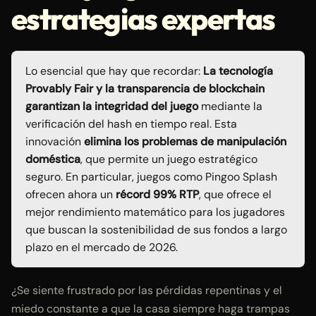
estrategias expertas
Lo esencial que hay que recordar:
La tecnología
Provably Fair y la transparencia de blockchain
garantizan la integridad del juego
mediante la
verificación del hash en tiempo real. Esta
innovación
elimina los problemas de manipulación
doméstica
, que permite un juego estratégico
seguro. En particular, juegos como Pingoo Splash
ofrecen ahora un
récord 99% RTP
, que ofrece el
mejor rendimiento matemático para los jugadores
que buscan la sostenibilidad de sus fondos a largo
plazo en el mercado de 2026.
¿Se siente frustrado por las pérdidas repentinas y el
miedo constante a que la casa siempre haga trampas