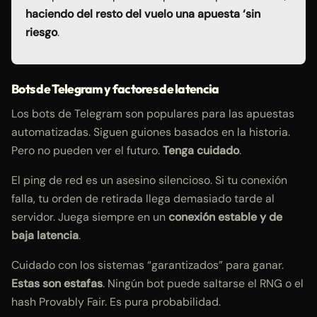
haciendo del resto del vuelo una apuesta ‘sin
riesgo
.
Bots de Telegram y factores de latencia
Los bots de Telegram son populares para las apuestas
automatizadas. Siguen guiones basados en la historia.
Pero no pueden ver el futuro.
Tenga cuidado
.
El ping de red es un asesino silencioso. Si tu conexión
falla, tu orden de retirada llega demasiado tarde al
servidor. Juega siempre en un
conexión estable y de
baja latencia
.
Cuidado con los sistemas “garantizados” para ganar.
Estas son estafas
. Ningún bot puede saltarse el RNG o el
hash Provably Fair. Es pura probabilidad.