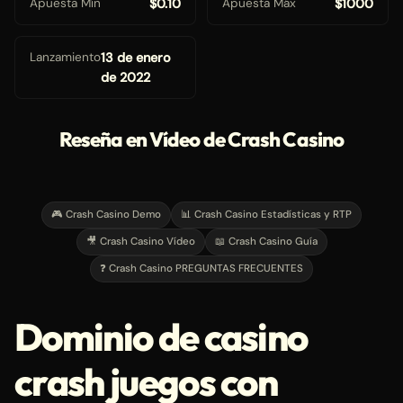
Apuesta Mín
$0.10
Apuesta Máx
$1000
o
Lanzamiento
13 de enero
de 2022
Reseña en Vídeo de
Crash Casino
🎮
Crash Casino
Demo
📊
Crash Casino
Estadísticas y RTP
🎥
Crash Casino
Vídeo
📖
Crash Casino
Guía
❓
Crash Casino
PREGUNTAS FRECUENTES
Dominio de
casino
crash
juegos con