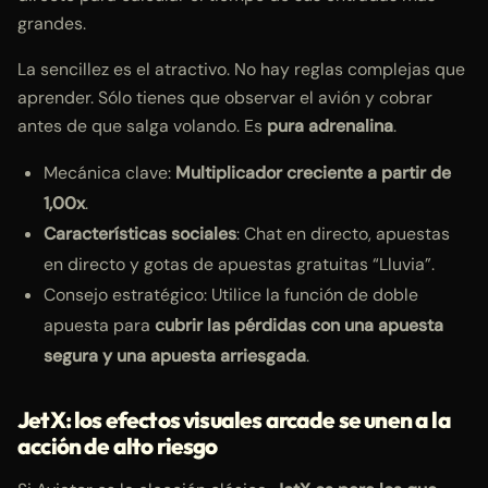
grandes.
La sencillez es el atractivo. No hay reglas complejas que
aprender. Sólo tienes que observar el avión y cobrar
antes de que salga volando. Es
pura adrenalina
.
Mecánica clave:
Multiplicador creciente a partir de
1,00x
.
Características sociales
: Chat en directo, apuestas
en directo y gotas de apuestas gratuitas “Lluvia”.
Consejo estratégico: Utilice la función de doble
apuesta para
cubrir las pérdidas con una apuesta
segura y una apuesta arriesgada
.
JetX: los efectos visuales arcade se unen a la
acción de alto riesgo