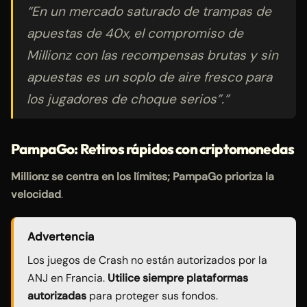
“En un mercado saturado de trampas de
apuestas de 40x, el compromiso de
Millionz con las recompensas brutas y sin
apuestas es un soplo de aire fresco para
los jugadores de choque serios”.”
PampaGo: Retiros rápidos con criptomonedas
Millionz se centra en los límites; PampaGo prioriza la
velocidad
.
Advertencia
Los juegos de Crash no están autorizados por la
ANJ en Francia.
Utilice siempre plataformas
autorizadas
para proteger sus fondos.