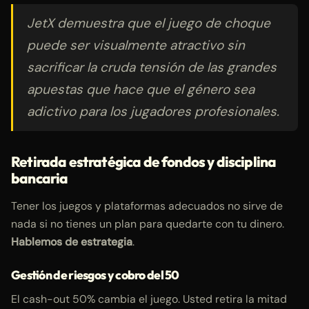
JetX demuestra que el juego de choque
puede ser visualmente atractivo sin
sacrificar la cruda tensión de las grandes
apuestas que hace que el género sea
adictivo para los jugadores profesionales.
Retirada estratégica de fondos y disciplina
bancaria
Tener los juegos y plataformas adecuados no sirve de
nada si no tienes un plan para quedarte con tu dinero.
Hablemos de estrategia
.
Gestión de riesgos y cobro del 50
El cash-out 50% cambia el juego. Usted retira la mitad