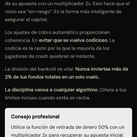
de su apuesta con un multiplicador 2x. Esto hace que el
resto sea “sin riesgo”. Es la forma más inteligente de
asegurar el capital.
Los ajustes de cobro automático proporcionan
coherencia. En
evitar que se vuelva codicioso
. La
codicia es la razón por la que la mayoría de los
jugadores de crash quiebran al instante.
La división del bankroll es vital.
Nunca inviertas más de
2% de tus fondos totales en un solo vuelo.
.
La disciplina vence a cualquier algoritmo
. Cíñete a tus
límites incluso cuando estés en racha.
Consejo profesional
Utilice la función de retirada de dinero 50% con un
multiplicador 2x para recuperar su apuesta inicial,