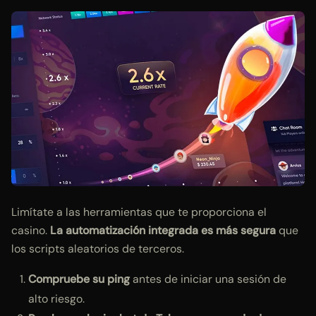
Limítate a las herramientas que te proporciona el
casino.
La automatización integrada es más segura
que
los scripts aleatorios de terceros.
Compruebe su ping
antes de iniciar una sesión de
alto riesgo.