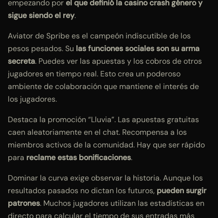
empezando por
el que definió la
casino crash
género y
sigue siendo el rey
.
Aviator de Spribe es el campeón indiscutible de los
pesos pesados. Su
las funciones sociales son su arma
secreta
. Puedes ver las apuestas y los cobros de otros
jugadores en tiempo real. Esto crea un poderoso
ambiente de colaboración que mantiene el interés de
los jugadores.
Destaca la promoción “Lluvia”. Las apuestas gratuitas
caen aleatoriamente en el chat. Recompensa a los
miembros activos de la comunidad. Hay que ser rápido
para
reclame estas bonificaciones
.
Dominar la curva exige observar la historia. Aunque los
resultados pasados no dictan los futuros,
pueden surgir
patrones
. Muchos jugadores utilizan las estadísticas en
directo para calcular el tiempo de sus entradas más