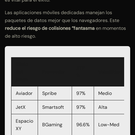
Las aplicaciones móviles dedicadas manejan los
paquetes de datos mejor que los navegadores. Este
reduce el riesgo de colisiones “fantasma
en momentos
de alto riesgo.
Título
RTP
C
del
Proveedor
Volatilidad
%
p
juego
Aviador
Spribe
97%
Medio
C
JetX
Smartsoft
97%
Alta
J
Espacio
A
BGaming
96.6%
Low-Med
XY
m