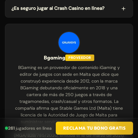
Sí, es posible jugar a Crash Casino sin gastar un céntimo
afortunadas. Con apuestas tan bajas como $0,10 por
¿Es seguro jugar al Crash Casino en línea?
utilizando el modo de práctica que ofrecemos en
tirada, el potencial de recompensa es impresionante.
nuestro sitio. La demo le permite jugar con dinero
Crash Casino es 100% seguro para jugar. Creado por
ficticio, por lo que es fácil aprender el modo de juego
Bgaming, funciona bajo normas reguladoras certificadas.
antes de apostar sus propios fondos.
Con un RTP de 97%, el juego garantiza siempre
resultados honestos.
Bgaming
PROVEEDOR
BGaming es un proveedor de contenido iGaming y
editor de juegos con sede en Malta que dice que
construyó experiencia desde 2012, con la marca
BGaming debutando oficialmente en 2018 y una
cartera de más de 250 juegos a través de
tragamonedas, crash/casual y otros formatos. La
compañía afirma que Stable Games Ltd (Malta) tiene
licencia de la Autoridad de Juego de Malta para
suministrar servicios de juego de Tipo 1 bajo una
RECLAMA TU BONO GRATIS
261
jugadores en línea
Licencia de Suministro de Juego Crítico B2B
(MGA/B2B/785/2020, emitida el 18 de marzo de 2021).